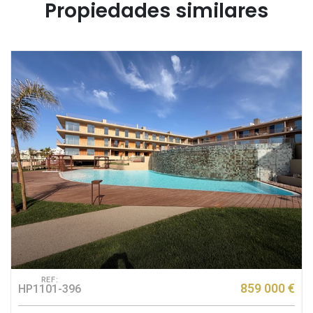
Propiedades similares
REF:
€
859 000 €
HP1101-396