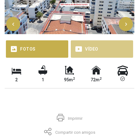
FOTOS
VÍDEO
2
2
2
1
95m
72m
Imprimir
Compartir con amigos